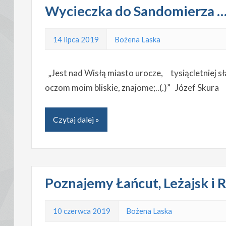
Wycieczka do Sandomierza 
14 lipca 2019
Bożena Laska
„Jest nad Wisłą miasto urocze, tysiącletniej
oczom moim bliskie, znajome;..(.)” Józ
Czytaj dalej »
Poznajemy Łańcut, Leżajsk i
10 czerwca 2019
Bożena Laska