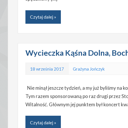
Czytaj dalej »
Wycieczka Kąśna Dolna, Boch
18 września 2017
Grażyna Jończyk
Nie minął jeszcze tydzień, a my już byliśmy na k
Tym razem sponsorowaną po raz drugi przez St
Witalność. Głównym jej punktem był koncert k
Czytaj dalej »