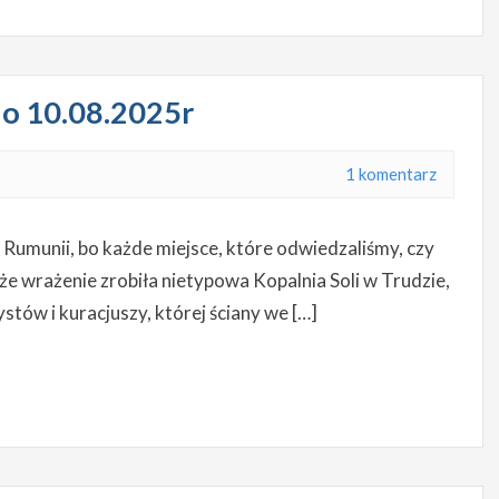
do 10.08.2025r
1 komentarz
 Rumunii, bo każde miejsce, które odwiedzaliśmy, czy
że wrażenie zrobiła nietypowa Kopalnia Soli w Trudzie,
tów i kuracjuszy, której ściany we […]