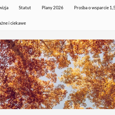
wizja
Statut
Plany 2026
Prośba o wsparcie 1
ażne i ciekawe