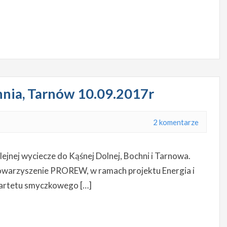
nia, Tarnów 10.09.2017r
2 komentarze
olejnej wyciecze do Kąśnej Dolnej, Bochni i Tarnowa.
owarzyszenie PROREW, w ramach projektu Energia i
wartetu smyczkowego […]