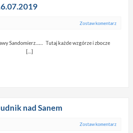
…6.07.2019
Zostaw komentarz
 sławy Sandomierz…… Tutaj każde wzgórze i zbocze
ef Skura […]
 Rudnik nad Sanem
Zostaw komentarz