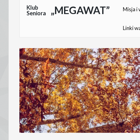
Skocz
Klub
„MEGAWAT”
Misja i 
Seniora
do
treści
Linki w