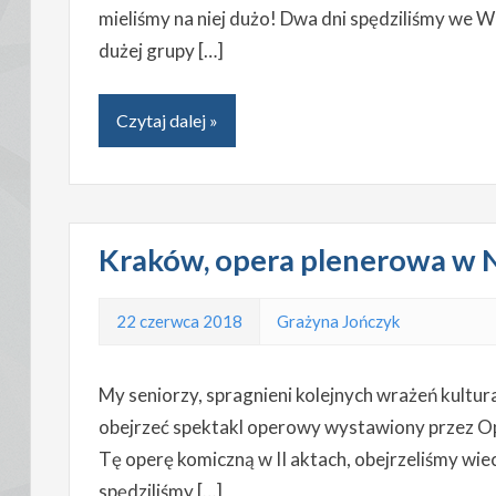
mieliśmy na niej dużo! Dwa dni spędziliśmy we 
dużej grupy […]
Czytaj dalej »
Kraków, opera plenerowa w 
22 czerwca 2018
Grażyna Jończyk
My seniorzy, spragnieni kolejnych wrażeń kultur
obejrzeć spektakl operowy wystawiony przez Op
Tę operę komiczną w II aktach, obejrzeliśmy wie
spędziliśmy […]