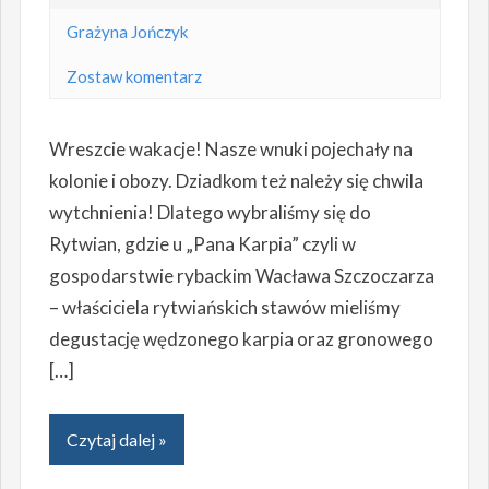
Grażyna Jończyk
Zostaw komentarz
Wreszcie wakacje! Nasze wnuki pojechały na
kolonie i obozy. Dziadkom też należy się chwila
wytchnienia! Dlatego wybraliśmy się do
Rytwian, gdzie u „Pana Karpia” czyli w
gospodarstwie rybackim Wacława Szczoczarza
– właściciela rytwiańskich stawów mieliśmy
degustację wędzonego karpia oraz gronowego
[…]
Czytaj dalej »