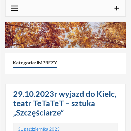
Skocz
do
treści
Kategoria:
IMPREZY
29.10.2023r wyjazd do Kielc,
teatr TeTaTeT – sztuka
„Szczęściarze”
31 października 2023