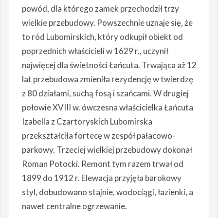
powód, dla którego zamek przechodził trzy
wielkie przebudowy. Powszechnie uznaje się, że
to ród Lubomirskich, który odkupił obiekt od
poprzednich właścicieli w 1629 r., uczynił
najwięcej dla świetności Łańcuta. Trwająca aż 12
lat przebudowa zmieniła rezydencję w twierdzę
z 80 działami, suchą fosą i szańcami. W drugiej
połowie XVIII w. ówczesna właścicielka Łańcuta
Izabella z Czartoryskich Lubomirska
przekształciła fortecę w zespół pałacowo-
parkowy. Trzeciej wielkiej przebudowy dokonał
Roman Potocki. Remont tym razem trwał od
1899 do 1912 r. Elewacja przyjęła barokowy
styl, dobudowano stajnie, wodociągi, łazienki, a
nawet centralne ogrzewanie.