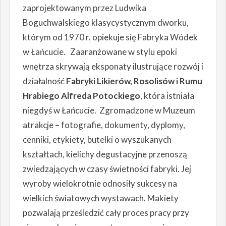
zaprojektowanym przez Ludwika
Boguchwalskiego klasycystycznym dworku,
którym od 1970 r. opiekuje się Fabryka Wódek
w Łańcucie. Zaaranżowane w stylu epoki
wnętrza skrywają eksponaty ilustrujące rozwój i
działalność
Fabryki Likierów, Rosolisów i Rumu
Hrabiego Alfreda Potockiego
, która istniała
niegdyś w Łańcucie. Zgromadzone w Muzeum
atrakcje – fotografie, dokumenty, dyplomy,
cenniki, etykiety, butelki o wyszukanych
kształtach, kielichy degustacyjne przenoszą
zwiedzających w czasy świetności fabryki. Jej
wyroby wielokrotnie odnosiły sukcesy na
wielkich światowych wystawach. Makiety
pozwalają prześledzić cały proces pracy przy