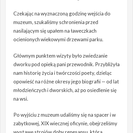
Czekając na wyznaczoną godzinę wejścia do
muzeum, szukaliśmy schronienia przed
nasilającym się upałem na ławeczkach
ocienionych wiekowymi drzewami parku.
Głównym punktem wizyty było zwiedzanie
dworku pod opieką pani przewodnik. Przybliżyła
nam historię życia i twórczości poety, dzieląc
opowieść na różne okresy jego biografii — od lat
młodzieńczych i dworskich, aż po osiedlenie się
na wsi.
Po wyjściu z muzeum udaliśmy się na spacer i w
zabytkowej, XIX wiecznej oficynie, obejrzeliśmy
wystawę strojów doby renesansu, która