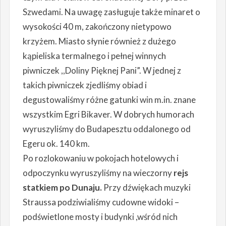
Szwedami. Na uwagę zasługuje także minaret o
wysokości 40 m, zakończony nietypowo
krzyżem. Miasto słynie również z dużego
kąpieliska termalnego i pełnej winnych
piwniczek ,,Doliny Pięknej Pani”. W jednej z
takich piwniczek zjedliśmy obiad i
degustowaliśmy różne gatunki win m.in. znane
wszystkim Egri Bikaver. W dobrych humorach
wyruszyliśmy do Budapesztu oddalonego od
Egeru ok. 140 km.
Po rozlokowaniu w pokojach hotelowych i
odpoczynku wyruszyliśmy na wieczorny
rejs
statkiem po Dunaju.
Przy dźwiękach muzyki
Straussa podziwialiśmy cudowne widoki –
podświetlone mosty i budynki ,wśród nich