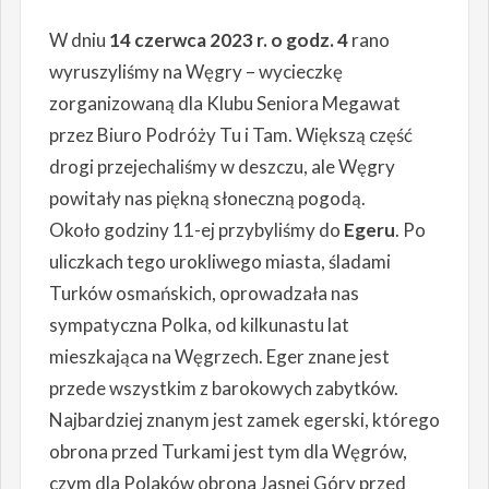
W dniu
14 czerwca 2023 r. o godz. 4
rano
wyruszyliśmy na Węgry – wycieczkę
zorganizowaną dla Klubu Seniora Megawat
przez Biuro Podróży Tu i Tam. Większą część
drogi przejechaliśmy w deszczu, ale Węgry
powitały nas piękną słoneczną pogodą.
Około godziny 11-ej przybyliśmy do
Egeru
. Po
uliczkach tego urokliwego miasta, śladami
Turków osmańskich, oprowadzała nas
sympatyczna Polka, od kilkunastu lat
mieszkająca na Węgrzech. Eger znane jest
przede wszystkim z barokowych zabytków.
Najbardziej znanym jest zamek egerski, którego
obrona przed Turkami jest tym dla Węgrów,
czym dla Polaków obrona Jasnej Góry przed