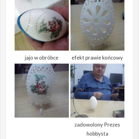
jajo w obróbce
efekt prawie końcowy
zadowolony Prezes
hobbysta