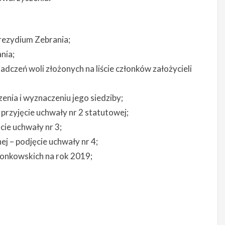
rezydium Zebrania;
nia;
dczeń woli złożonych na liście członków założycieli
enia i wyznaczeniu jego siedziby;
 przyjęcie uchwały nr 2 statutowej;
cie uchwały nr 3;
j – podjęcie uchwały nr 4;
łonkowskich na rok 2019;