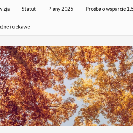
wizja
Statut
Plany 2026
Prośba o wsparcie 1
ażne i ciekawe