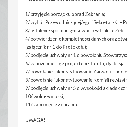
1/ przyjęcie porządku obrad Zebrania;
2/ wybór Przewodniczącej/ego i Sekretarz/a – P
3/ ustalenie sposobu głosowania w trakcie Zebra
4/ potwierdzenie kompletności danych oraz oświa
(załącznik nr 1 do Protokołu);
5/ podjęcie uchwały nr 1 o powołaniu Stowarzysz
6/ zapoznanie się z projektem statutu, dyskusja i
7/ powołanie i ukonstytuowanie Zarządu – podję
8/ powołanie i ukonstytuowanie Komisji rewizyjne
9/ podjęcie uchwały nr 5 o wysokości składek cz
10/ wolne wnioski;
11/ zamknięcie Zebrania.
UWAGA!