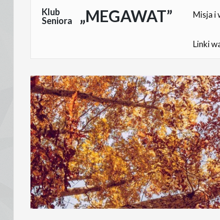
Skocz
Klub
„MEGAWAT”
Misja i 
Seniora
do
treści
Linki w