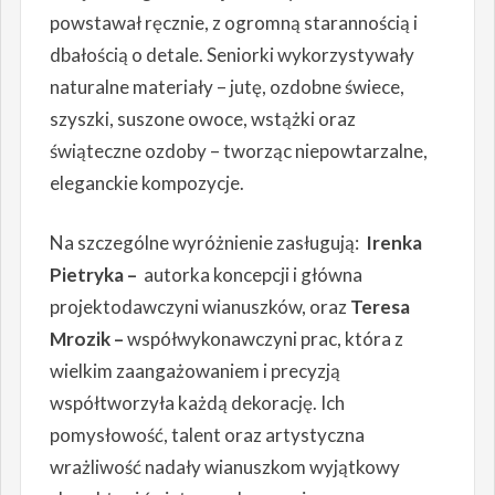
powstawał ręcznie, z ogromną starannością i
dbałością o detale. Seniorki wykorzystywały
naturalne materiały – jutę, ozdobne świece,
szyszki, suszone owoce, wstążki oraz
świąteczne ozdoby – tworząc niepowtarzalne,
eleganckie kompozycje.
Na szczególne wyróżnienie zasługują:
Irenka
Pietryka –
autorka koncepcji i główna
projektodawczyni wianuszków, oraz
Teresa
Mrozik –
współwykonawczyni prac, która z
wielkim zaangażowaniem i precyzją
współtworzyła każdą dekorację. Ich
pomysłowość, talent oraz artystyczna
wrażliwość nadały wianuszkom wyjątkowy