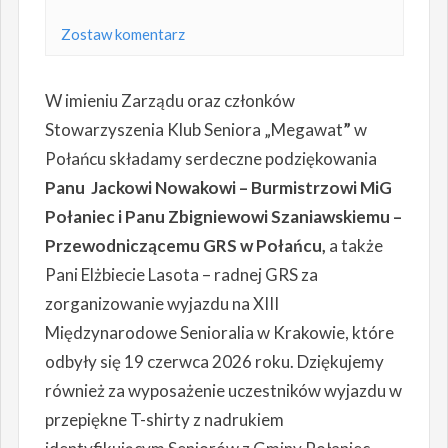
Zostaw komentarz
W imieniu Zarządu oraz członków
Stowarzyszenia Klub Seniora „Megawat
”
w
Połańcu składamy serdeczne podziękowania
Panu Jackowi Nowakowi – Burmistrzowi MiG
Połaniec i Panu Zbigniewowi Szaniawskiemu –
Przewodniczącemu GRS w Połańcu,
a także
Pani Elżbiecie Lasota – radnej GRS za
zorganizowanie wyjazdu na XIII
Międzynarodowe Senioralia w Krakowie, które
odbyły się 19 czerwca 2026 roku. Dziękujemy
również za wyposażenie uczestników wyjazdu w
przepiękne T-shirty z nadrukiem