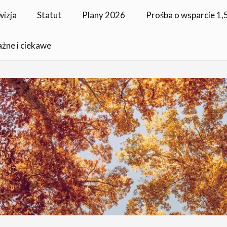
wizja
Statut
Plany 2026
Prośba o wsparcie 1
ażne i ciekawe