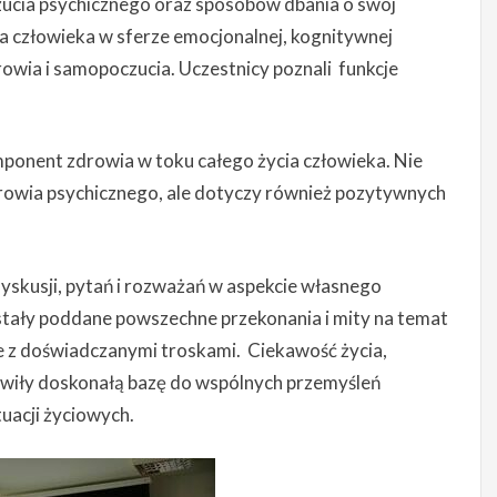
ucia psychicznego oraz sposobów dbania o swój
 człowieka w sferze emocjonalnej, kognitywnej
owia i samopoczucia. Uczestnicy poznali funkcje
ponent zdrowia w toku całego życia człowieka. Nie
drowia psychicznego, ale dotyczy również pozytywnych
yskusji, pytań i rozważań w aspekcie własnego
zostały poddane powszechne przekonania i mity na temat
e z doświadczanymi troskami. Ciekawość życia,
wiły doskonałą bazę do wspólnych przemyśleń
uacji życiowych.