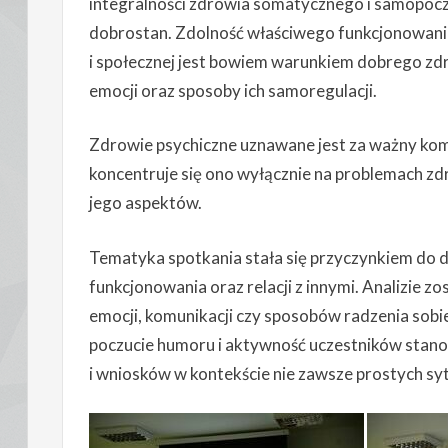
integralności zdrowia somatycznego i samopocz
dobrostan. Zdolność właściwego funkcjonowania
i społecznej jest bowiem warunkiem dobrego zdr
emocji oraz sposoby ich samoregulacji.
Zdrowie psychiczne uznawane jest za ważny kom
koncentruje się ono wyłącznie na problemach z
jego aspektów.
Tematyka spotkania stała się przyczynkiem do d
funkcjonowania oraz relacji z innymi. Analizie 
emocji, komunikacji czy sposobów radzenia sobi
poczucie humoru i aktywność uczestników stano
i wniosków w kontekście nie zawsze prostych syt