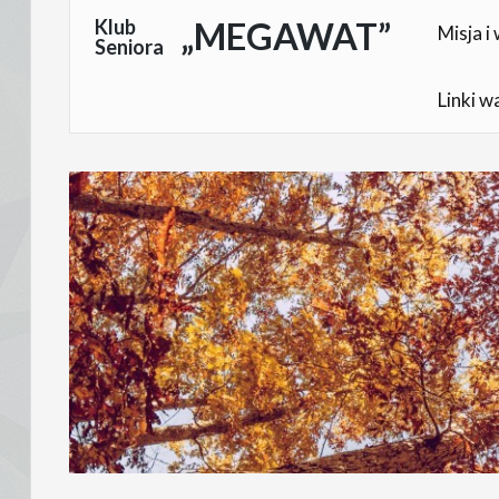
Skocz
Klub
„MEGAWAT”
Misja i 
Seniora
do
treści
Linki w