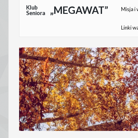
Skocz
Klub
„MEGAWAT”
Misja i 
Seniora
do
treści
Linki w