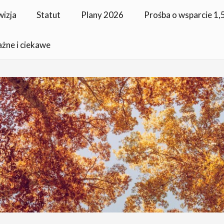
wizja
Statut
Plany 2026
Prośba o wsparcie 1
ażne i ciekawe