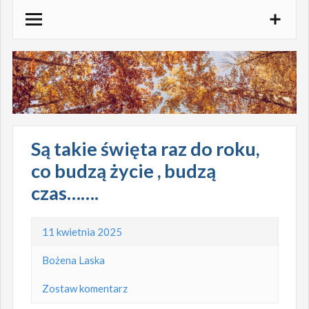
Skocz
do
treści
Są takie święta raz do roku,
co budzą życie , budzą
czas…….
11 kwietnia 2025
Bożena Laska
Zostaw komentarz