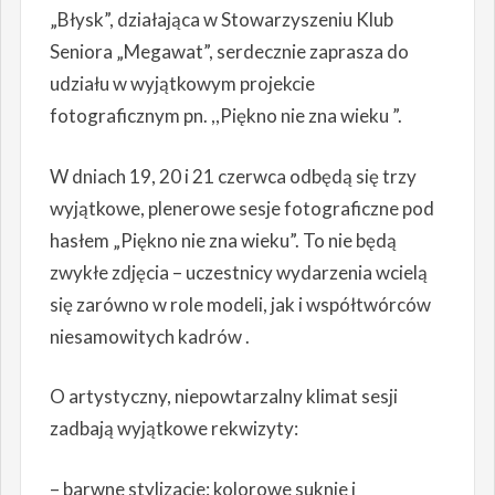
„Błysk”, działająca w Stowarzyszeniu Klub
Seniora „Megawat”, serdecznie zaprasza do
udziału w wyjątkowym projekcie
fotograficznym pn. ,,Piękno nie zna wieku ”.
W dniach 19, 20 i 21 czerwca odbędą się trzy
wyjątkowe, plenerowe sesje fotograficzne pod
hasłem „Piękno nie zna wieku”. To nie będą
zwykłe zdjęcia – uczestnicy wydarzenia wcielą
się zarówno w role modeli, jak i współtwórców
niesamowitych kadrów .
O artystyczny, niepowtarzalny klimat sesji
zadbają wyjątkowe rekwizyty:
– barwne stylizacje: kolorowe suknie i