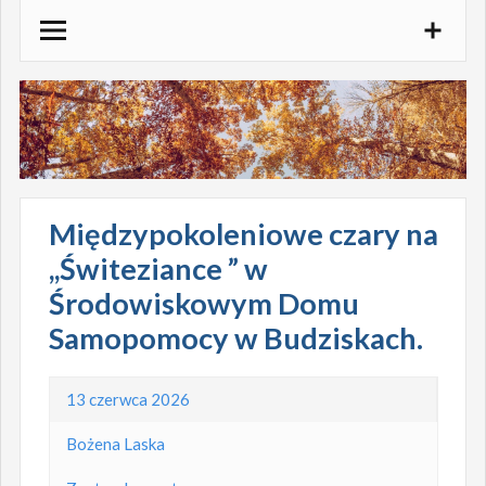
Skocz
do
treści
Międzypokoleniowe czary na
,,Świteziance ” w
Środowiskowym Domu
Samopomocy w Budziskach.
13 czerwca 2026
Bożena Laska