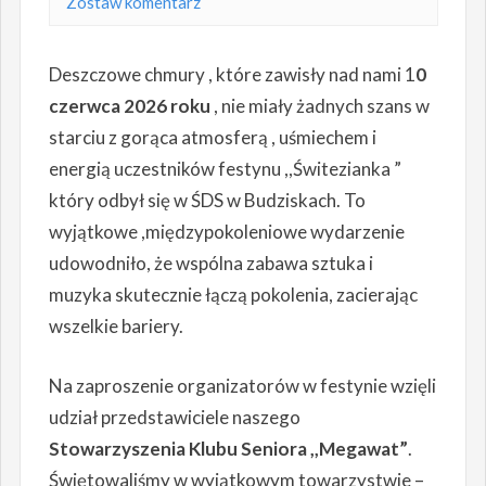
Zostaw komentarz
Deszczowe chmury , które zawisły nad nami 1
0
czerwca 2026 roku
, nie miały żadnych szans w
starciu z gorąca atmosferą , uśmiechem i
energią uczestników festynu ,,Świtezianka ”
który odbył się w ŚDS w Budziskach. To
wyjątkowe ,międzypokoleniowe wydarzenie
udowodniło, że wspólna zabawa sztuka i
muzyka skutecznie łączą pokolenia, zacierając
wszelkie bariery.
Na zaproszenie organizatorów w festynie wzięli
udział przedstawiciele naszego
Stowarzyszenia Klubu Seniora ,,Megawat”
.
Świętowaliśmy w wyjątkowym towarzystwie –