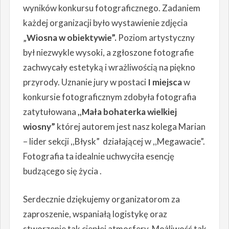
wyników konkursu fotograficznego. Zadaniem
każdej organizacji było wystawienie zdjęcia
„
Wiosna w obiektywie”.
Poziom artystyczny
był niezwykle wysoki, a zgłoszone fotografie
zachwycały estetyką i wrażliwością na piękno
przyrody. Uznanie jury w postaci
I miejsca
w
konkursie fotograficznym zdobyła fotografia
zatytułowana
,,Mała bohaterka wielkiej
wiosny”
której autorem jest nasz kolega Marian
– lider sekcji ,,Błysk” działającej w ,,Megawacie”.
Fotografia ta idealnie uchwyciła esencję
budzącego się życia .
Serdecznie dziękujemy organizatorom za
zaproszenie, wspaniałą logistykę oraz
stworzenie tak ciepłej atmosfery. Możliwość tak