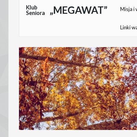
Skocz
Klub
„MEGAWAT”
Misja i 
Seniora
do
treści
Linki w