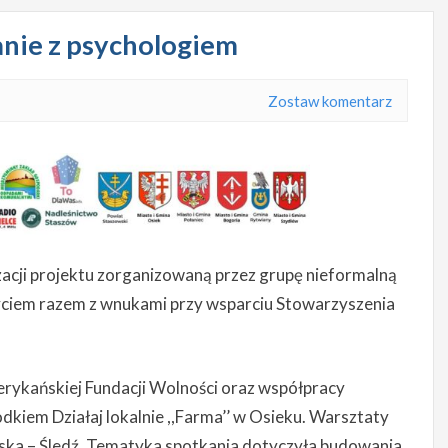
nie z psychologiem
Zostaw komentarz
izacji projektu zorganizowaną przez grupę nieformalną
życiem razem z wnukami przy wsparciu Stowarzyszenia
erykańskiej Fundacji Wolności oraz współpracy
dkiem Działaj lokalnie ,,Farma’’ w Osieku. Warsztaty
ujska – Śledź. Tematyka spotkania dotyczyła budowania