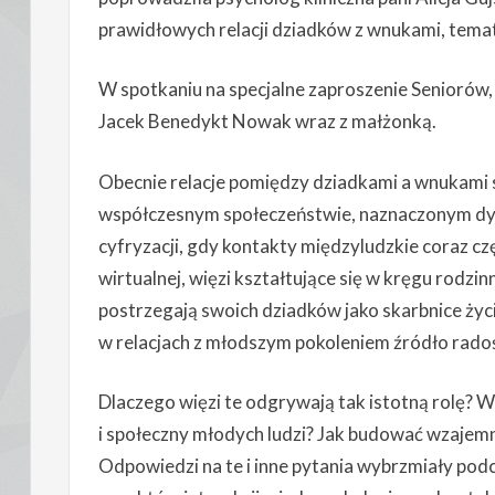
prawidłowych relacji dziadków z wnukami, temat
W spotkaniu na specjalne zaproszenie Seniorów, 
Jacek Benedykt Nowak wraz z małżonką.
Obecnie relacje pomiędzy dziadkami a wnukami 
współczesnym społeczeństwie, naznaczonym dyn
cyfryzacji, gdy kontakty międzyludzkie coraz częś
wirtualnej, więzi kształtujące się w kręgu rodz
postrzegają swoich dziadków jako skarbnice życ
w relacjach z młodszym pokoleniem źródło radoś
Dlaczego więzi te odgrywają tak istotną rolę? 
i społeczny młodych ludzi? Jak budować wzajemn
Odpowiedzi na te i inne pytania wybrzmiały po