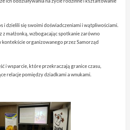
e ich oddziaływania na życie rodzinne i kształtowanie
 i dzielili się swoimi doświadczeniami i wątpliwościami.
az z małżonką, wzbogacając spotkanie zarówno
e w kontekście organizowanego przez Samorząd
ć i wsparcie, które przekraczają granice czasu,
ące relacje pomiędzy dziadkami a wnukami.