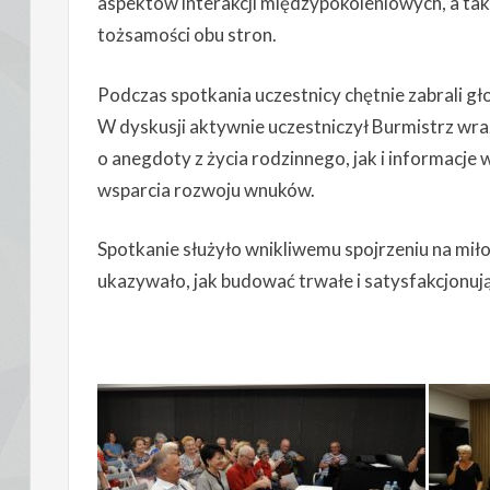
aspektów interakcji międzypokoleniowych, a takż
tożsamości obu stron.
Podczas spotkania uczestnicy chętnie zabrali głos
W dyskusji aktywnie uczestniczył Burmistrz wr
o anegdoty z życia rodzinnego, jak i informacj
wsparcia rozwoju wnuków.
Spotkanie służyło wnikliwemu spojrzeniu na miłoś
ukazywało, jak budować trwałe i satysfakcjonuj