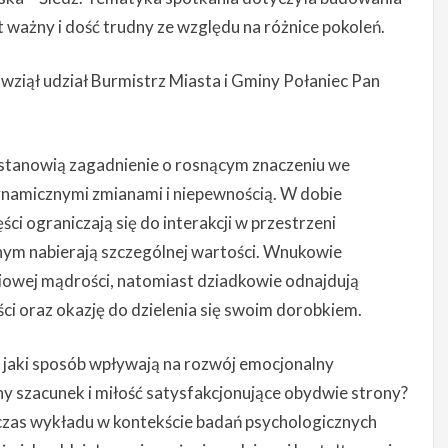
 ważny i dość trudny ze względu na różnice pokoleń.
wziął udział Burmistrz Miasta i Gminy Połaniec Pan
stanowią zagadnienie o rosnącym znaczeniu we
amicznymi zmianami i niepewnością. W dobie
ci ograniczają się do interakcji w przestrzeni
innym nabierają szczególnej wartości. Wnukowie
iowej mądrości, natomiast dziadkowie odnajdują
ci oraz okazję do dzielenia się swoim dorobkiem.
W jaki sposób wpływają na rozwój emocjonalny
y szacunek i miłość satysfakcjonujące obydwie strony?
dczas wykładu w kontekście badań psychologicznych