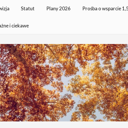
wizja
Statut
Plany 2026
Prośba o wsparcie 1
ażne i ciekawe