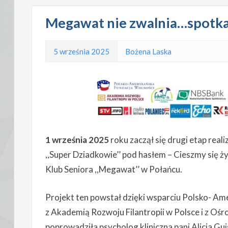
Megawat nie zwalnia…spotka
5 września 2025
Bożena Laska
1 września 2025
roku zaczął się drugi etap real
,,Super Dziadkowie’’ pod hasłem – Cieszmy się 
Klub Seniora ,,Megawat’’ w Połańcu.
Projekt ten powstał dzięki wsparciu Polsko- Am
z Akademią Rozwoju Filantropii w Polsce i z Ośro
poprowadziła psycholog kliniczna pani Alicja G