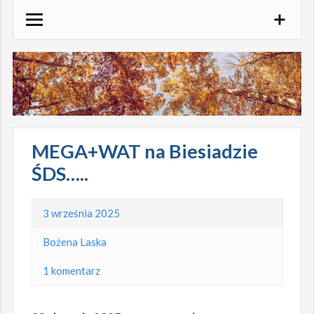
Skocz
do
treści
MEGA+WAT na Biesiadzie
ŚDS…..
3 września 2025
Bożena Laska
1 komentarz