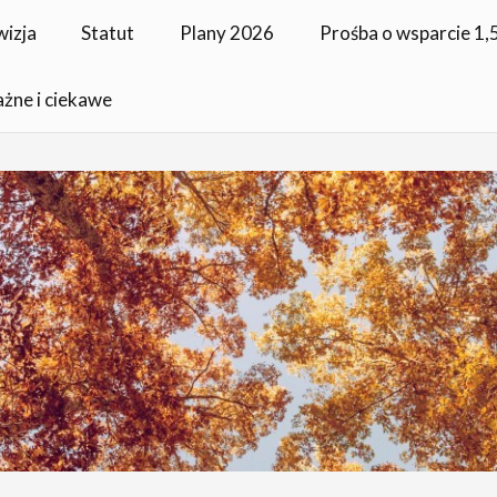
wizja
Statut
Plany 2026
Prośba o wsparcie 1
ażne i ciekawe