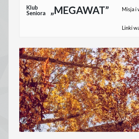
Skocz
Klub
„MEGAWAT”
Misja i 
Seniora
do
treści
Linki w