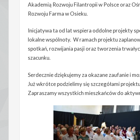
Akademią Rozwoju Filantropii w Polsce oraz Ośro
Rozwoju Farma w Osieku.
Inicjatywa ta od lat wspiera oddolne projekty s
lokalne wspólnoty. W ramach projektu zaplanow
spotkań, rozwijania pasji oraz tworzenia trwałyc
szacunku.
Serdecznie dziękujemy za okazane zaufanie i mo
Już wkrótce podzielimy się szczegółami projek
Zapraszamy wszystkich mieszkańców do aktywneg