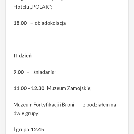
Hotelu „POLAK”;
18.00
– obiadokolacja
II dzień
9.00
– śniadanie;
11.00 – 12.30
Muzeum Zamojskie;
Muzeum Fortyfikacji i Broni – z podziałem na
dwie grupy:
I grupa
12.45