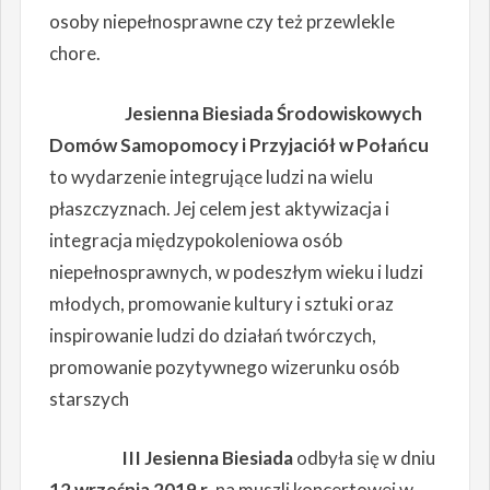
osoby niepełnosprawne czy też przewlekle
chore.
Jesienna Biesiada Środowiskowych
Domów Samopomocy i Przyjaciół w Połańcu
to wydarzenie integrujące ludzi na wielu
płaszczyznach. Jej celem jest aktywizacja i
integracja międzypokoleniowa osób
niepełnosprawnych, w podeszłym wieku i ludzi
młodych, promowanie kultury i sztuki oraz
inspirowanie ludzi do działań twórczych,
promowanie pozytywnego wizerunku osób
starszych
III Jesienna Biesiada
odbyła się w dniu
12 września 2019 r
. na muszli koncertowej w