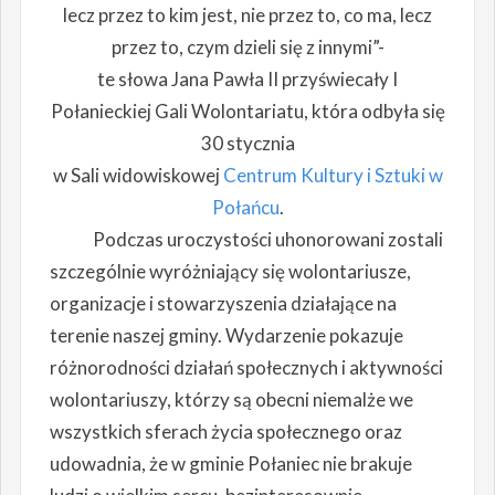
lecz przez to kim jest, nie przez to, co ma, lecz
przez to, czym dzieli się z innymi”-
te słowa Jana Pawła II przyświecały I
Połanieckiej Gali Wolontariatu, która odbyła się
30 stycznia
w Sali widowiskowej
Centrum Kultury i Sztuki w
Połańcu
.
Podczas uroczystości uhonorowani zostali
szczególnie wyróżniający się wolontariusze,
organizacje i stowarzyszenia działające na
terenie naszej gminy. Wydarzenie pokazuje
różnorodności działań społecznych i aktywności
wolontariuszy, którzy są obecni niemalże we
wszystkich sferach życia społecznego oraz
udowadnia, że w gminie Połaniec nie brakuje