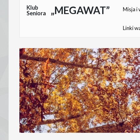
Skocz
Klub
„MEGAWAT”
Misja i 
Seniora
do
treści
Linki w