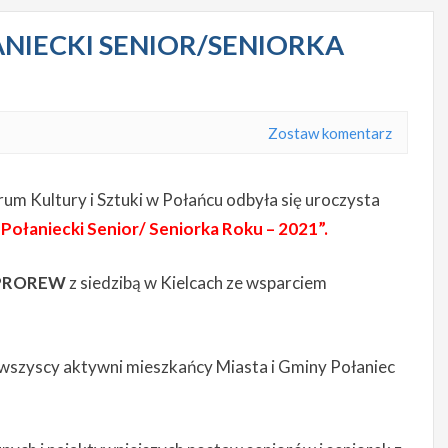
NIECKI SENIOR/SENIORKA
Zostaw komentarz
um Kultury i Sztuki w Połańcu odbyła się uroczysta
„
Połaniecki Senior/ Seniorka Roku – 2021”.
PROREW
z siedzibą w Kielcach ze wsparciem
ę wszyscy aktywni mieszkańcy Miasta i Gminy Połaniec