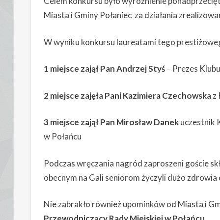
Celem konkursu było wyróżnienie ponadprzeciętn
Miasta i Gminy Połaniec za działania zrealizow
W wyniku konkursu laureatami tego prestiżoweg
1 miejsce zajął Pan Andrzej Styś
– Prezes Klub
2 miejsce zajęła Pani Kazimiera Czechowska
z 
3 miejsce zajął Pan Mirosław Danek
uczestnik
w Połańcu
Podczas wręczania nagród zaproszeni goście skł
obecnym na Gali seniorom życzyli dużo zdrowia or
Nie zabrakło również upominków od Miasta i Gm
Przewodniczący Rady Miejskiej w Połańcu.