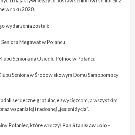
ych i najaktywniejszych postaw seniorów i seniorek z
ane w roku 2020.
o wydarzenia zostali:
u Seniora Megawat w Połańcu
Klubu Seniora na Osiedlu Północ w Połańcu
 Klubu Seniora w Środowiskowym Domu Samopomocy
adali serdeczne gratulacje zwycięzcom, a wszystkim
az wspaniałej i radosnej „jesieni życia”.
iny Połaniec, które wręczył
Pan Stanisław Lolo –