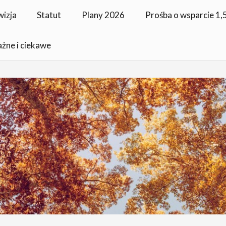
wizja
Statut
Plany 2026
Prośba o wsparcie 1
ażne i ciekawe