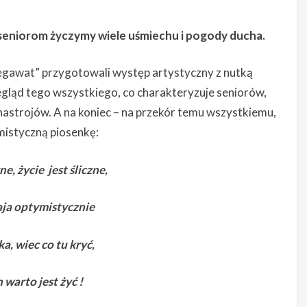
seniorom życzymy wiele uśmiechu i pogody ducha.
egawat” przygotowali występ artystyczny z nutką
egląd tego wszystkiego, co charakteryzuje seniorów,
 nastrojów. A na koniec – na przekór temu wszystkiemu,
mistyczną piosenkę:
ne, życie jest śliczne,
aja optymistycznie
ka, wiec co tu kryć,
 warto jest żyć !