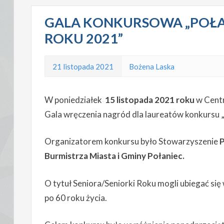
GALA KONKURSOWA „POŁA
ROKU 2021”
21 listopada 2021
Bożena Laska
W poniedziałek
15 listopada 2021 roku
w Centr
Gala wręczenia nagród dla laureatów konkursu 
Organizatorem konkursu było Stowarzyszenie
Burmistrza Miasta i Gminy Połaniec.
O tytuł Seniora/Seniorki Roku mogli ubiegać si
po 60 roku życia.