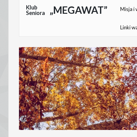
Skocz
Klub
„MEGAWAT”
Misja i 
Seniora
do
treści
Linki w