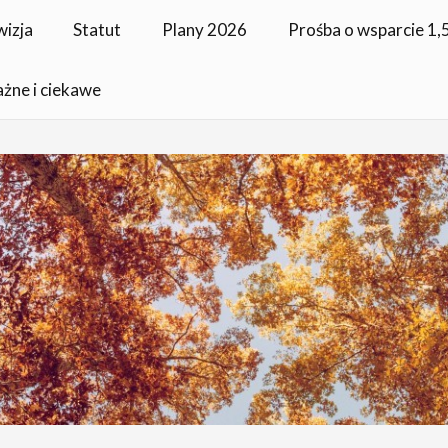
wizja
Statut
Plany 2026
Prośba o wsparcie 1
ażne i ciekawe