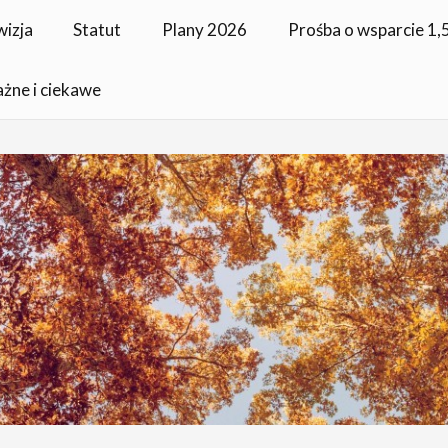
wizja
Statut
Plany 2026
Prośba o wsparcie 1
ażne i ciekawe