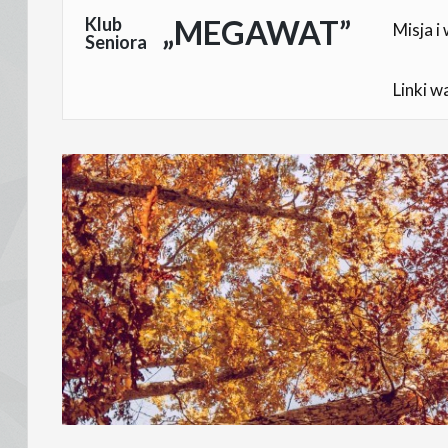
Skocz
Klub
„MEGAWAT”
Misja i 
Seniora
do
treści
Linki w