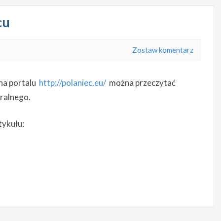
cu
Zostaw komentarz
 na portalu
http://polaniec.eu/
można przeczytać
ralnego.
tykułu: