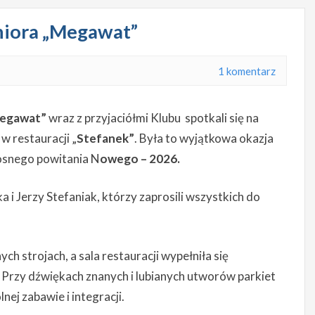
niora „Megawat”
1 komentarz
Megawat”
wraz z przyjaciółmi Klubu spotkali się na
w restauracji „
Stefanek”
. Była to wyjątkowa okazja
osnego powitania N
owego – 2026.
a i Jerzy Stefaniak, którzy zaprosili wszystkich do
ch strojach, a sala restauracji wypełniła się
 Przy dźwiękach znanych i lubianych utworów parkiet
nej zabawie i integracji.