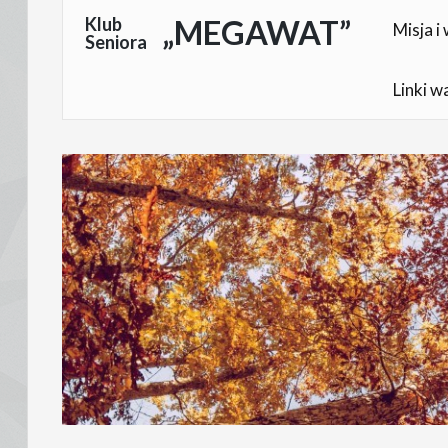
Skocz
Klub
„MEGAWAT”
Misja i 
Seniora
do
treści
Linki w