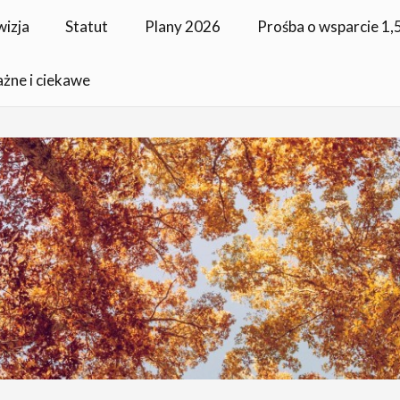
wizja
Statut
Plany 2026
Prośba o wsparcie 1
ażne i ciekawe