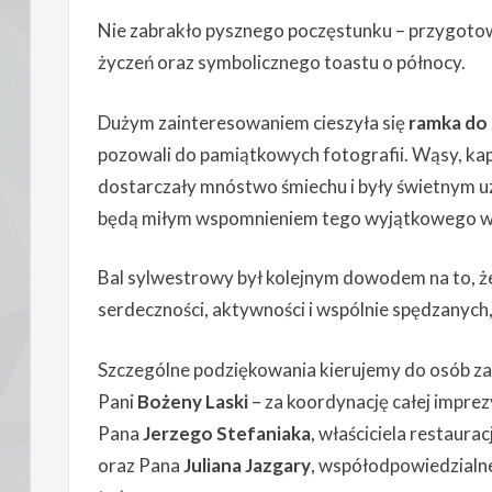
Nie zabrakło pysznego poczęstunku – przygot
życzeń oraz symbolicznego toastu o północy.
Dużym zainteresowaniem cieszyła się
ramka do 
pozowali do pamiątkowych fotografii. Wąsy, kape
dostarczały mnóstwo śmiechu i były świetnym u
będą miłym wspomnieniem tego wyjątkowego w
Bal sylwestrowy był kolejnym dowodem na to, ż
serdeczności, aktywności i wspólnie spędzanych,
Szczególne podziękowania kierujemy do osób z
Pani
Bożeny Laski
– za koordynację całej imprez
Pana
Jerzego Stefaniaka
, właściciela restaura
oraz Pana
Juliana Jazgary
, współodpowiedzialn