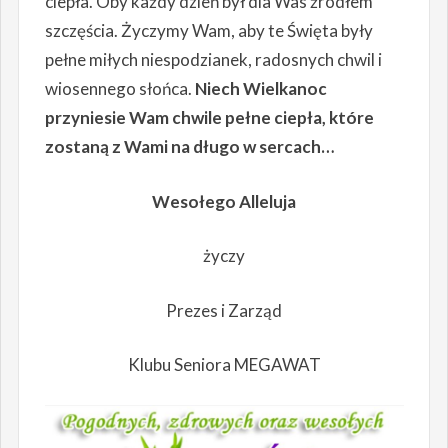
ciepła. Oby każdy dzień był dla Was źródłem
szczęścia. Życzymy Wam, aby te Święta były
pełne miłych niespodzianek, radosnych chwil i
wiosennego słońca.
Niech Wielkanoc
przyniesie Wam chwile pełne ciepła, które
zostaną z Wami na długo w sercach…
Wesołego Alleluja
życzy
Prezes i Zarząd
Klubu Seniora MEGAWAT