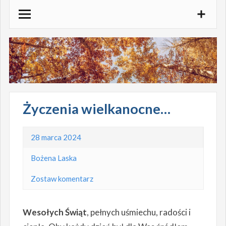
Skocz
do
treści
Życzenia wielkanocne…
28 marca 2024
Bożena Laska
Zostaw komentarz
Wesołych Świąt
, pełnych uśmiechu, radości i